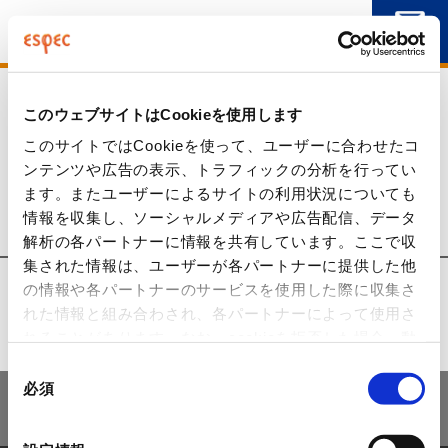
環境試験器 レンタル商品検索
低温恒温器（ワイドビュー）
製品レンタル
お問い合わせ
このウェブサイトはCookieを使用します
カート0
このサイトではCookieを使って、ユーザーに合わせたコ
ンテンツや広告の表示、トラフィックの分析を行ってい
製品レンタル
ます。またユーザーによるサイトの利用状況についても
情報を収集し、ソーシャルメディアや広告配信、データ
解析の各パートナーに情報を共有しています。ここで収
集された情報は、ユーザーが各パートナーに提供した他
の情報や各パートナーのサービスを使用した際に収集さ
れた情報と組み合わされ、各パートナーによって使用さ
該当製品は現在利用いただけません
れることがあります。なお、cookieを拒否した場合、動
画やお問い合わせフォームなどウェブサイトが適切に表
同
示されないことがあります。
> プライバシーポリシー
必須
意
サイトご利用にあたって
プライバシーポリシー
の
情報セキュリティ基本⽅針
選