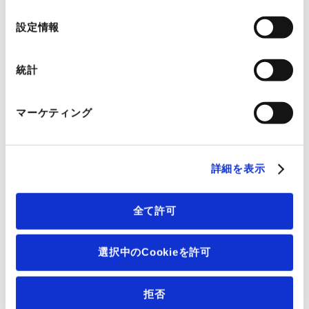
の
選
設定情報
内法(cm)
40×40×40
択
重量(kg)
161
統計
電源仕様
AC100V・1φ・22.0A
マーケティング
機器情報
観測窓なし仕様
詳細を表示
付属オプション
観測窓なし、PC通信機能GPIB、ケーブル孔
全て許可
φ100（左側面13D）、取扱説明書（冊子）
選択中のCookieを許可
？
レンタル料金（税別）
340,000円
拒否
基本料金（月額）