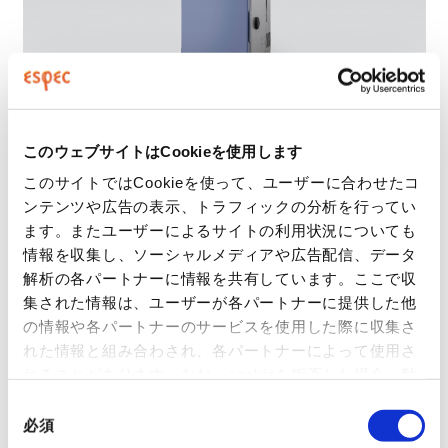
このウェブサイトはCookieを使用します
このサイトではCookieを使って、ユーザーに合わせたコ
ンテンツや広告の表示、トラフィックの分析を行ってい
ます。またユーザーによるサイトの利用状況についても
情報を収集し、ソーシャルメディアや広告配信、データ
主な仕様
解析の各パートナーに情報を共有しています。ここで収
集された情報は、ユーザーが各パートナーに提供した他
製造年
2021年製
の情報や各パートナーのサービスを使用した際に収集さ
れた情報と組み合わされ、各パートナーによって使用さ
温度範囲(℃)
-60〜+150
れることがあります。なお、cookieを拒否した場合、動
画やお問い合わせフォームなどウェブサイトが適切に表
湿度範囲(%rh)
30 〜 95
同
示されないことがあります。
> プライバシーポリシー
必須
意
外法(cm)
54×110×93