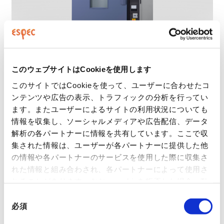
このウェブサイトはCookieを使用します
このサイトではCookieを使って、ユーザーに合わせたコ
ンテンツや広告の表示、トラフィックの分析を行ってい
ます。またユーザーによるサイトの利用状況についても
主な仕様
情報を収集し、ソーシャルメディアや広告配信、データ
解析の各パートナーに情報を共有しています。ここで収
製造年
2023年製
集された情報は、ユーザーが各パートナーに提供した他
の情報や各パートナーのサービスを使用した際に収集さ
温度範囲(℃)
+40〜+200
れた情報と組み合わされ、各パートナーによって使用さ
れることがあります。なお、cookieを拒否した場合、動
湿度範囲(%rh)
画やお問い合わせフォームなどウェブサイトが適切に表
同
示されないことがあります。
> プライバシーポリシー
必須
外法(cm)
126×178×113
意
の