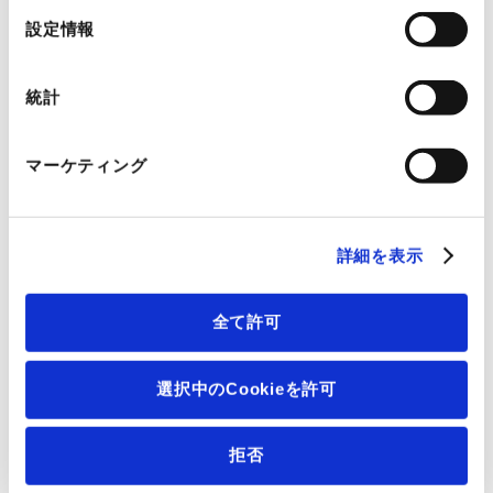
内法(cm)
80×80×80
選
設定情報
択
重量(kg)
610
統計
電源仕様
AC200V・3φ・14.2A
マーケティング
付属オプション
電源ｹｰﾌﾞﾙ3Φ用2.5M ﾋﾟﾗﾆ真空計 電圧印加用端子4P
301 220V以下(3-4) 熱電対用端子8P 301 220V以下
詳細を表示
(3-3) ｽﾃﾝﾚｽ棚板２組 真空ﾎﾟﾝﾌﾟ用ｵｲﾙ 温度圧力記録計
後付
全て許可
？
レンタル料金（税別）
選択中のCookieを許可
347,000円
基本料金（月額）
6ヵ月以上レンタルし
拒否
225,550円
た場合（月額）