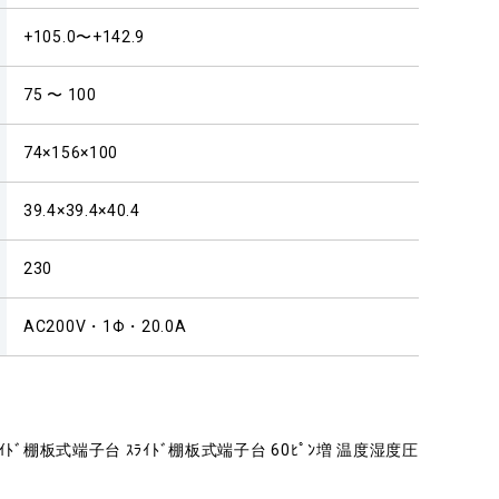
+105.0〜+142.9
75 〜 100
74×156×100
39.4×39.4×40.4
230
AC200V・1Φ・20.0A
ｽﾗｲﾄﾞ棚板式端子台 ｽﾗｲﾄﾞ棚板式端子台 60ﾋﾟﾝ増 温度湿度圧