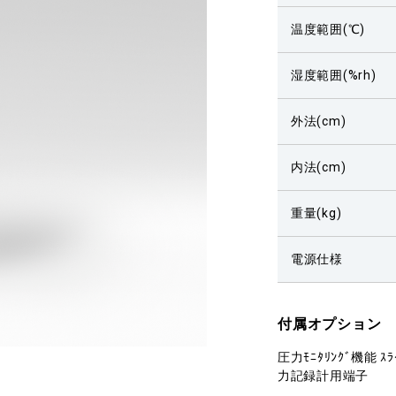
温度範囲(℃)
湿度範囲(%rh)
外法(cm)
内法(cm)
重量(kg)
電源仕様
付属オプション
圧力ﾓﾆﾀﾘﾝｸﾞ機能 
力記録計用端子